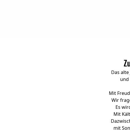
Z
Das alte
und 
Mit Freud
Wir frag
Es wir
Mit Käl
Dazwisc
mit Son